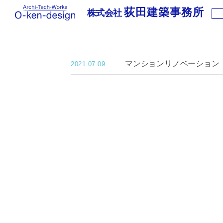
荻田建築事務所
株式会社
株
式
会
社
マンションリノベーション
荻
2021.07.09
田
建
築
事
務
所
｜
わ
く
わ
く
新
築
住
宅