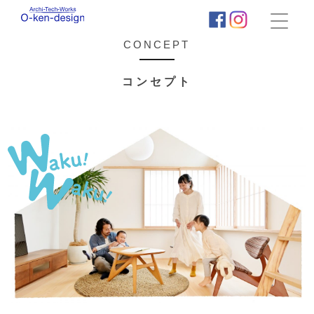
株
式
CONCEPT
会
社
コンセプト
荻
田
建
築
事
務
所
｜
わ
く
わ
く
新
築
住
宅
タ