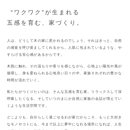
テ
モ
“ワクワク”が生まれる
ノ
づ
五感を育む、家づくり。
く
り
｜
人は、どうして木の家に惹かれるのでしょう。それはきっと、自然
大
の感覚を呼び覚ましてくれるから。人肌に包まれているような、や
阪
すらげる安心感があるからです。
生
野
木肌に触れ、その温もりや香りを感じながら、心地よい陽光や風が
区
循環し、身を委ねられる心地良い日々の中、家族それぞれの豊かな
時間が流れていく。
私たちがつくりたいのは、そんな五感を育む家。リラックスして深
呼吸したくなる、そしていつのまにか自然に家族の会話が増えてい
くような生活空間です。
どこよりも、自分らしく過ごせるわが家だからこそ、もっと大好き
なモノやコトにも、今まで以上に夢中になれる場所になれば、人生