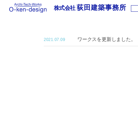
荻田建築事務所
株式会社
株
式
会
社
ワークスを更新しました。
荻
2021.07.09
田
建
築
事
務
所
｜
わ
く
わ
く
新
築
住
宅