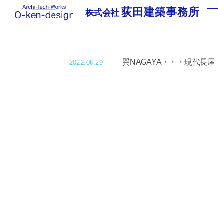
荻田建築事務所
株式会社
株
式
会
社
巽NAGAYA・・・現代長屋
荻
2022.08.29
田
建
築
事
務
所
｜
わ
く
わ
く
新
築
住
宅