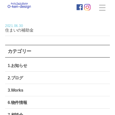
株
式
会
2021.06.30
社
住まいの補助金
荻
田
建
築
カテゴリー
事
務
所
1.お知らせ
｜
わ
く
2.ブログ
わ
く
3.Works
新
築
6.物件情報
住
宅
タ
7.相談会