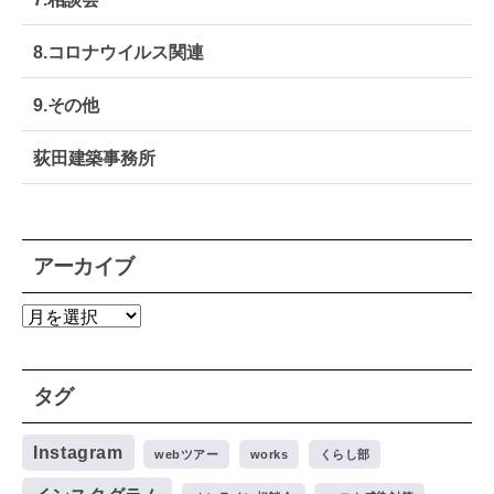
テ
モ
8.コロナウイルス関連
ノ
づ
く
9.その他
り
｜
荻田建築事務所
大
阪
生
野
区
アーカイブ
ア
ー
カ
タグ
イ
ブ
Instagram
webツアー
works
くらし部