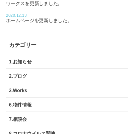
ワークスを更新しました。
テ
モ
2020.12.13
ノ
ホームページを更新しました。
づ
く
り
｜
カテゴリー
大
阪
生
1.お知らせ
野
区
2.ブログ
3.Works
6.物件情報
7.相談会
8.コロナウイルス関連