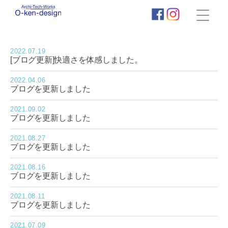
株
式
会
2022.07.19
社
[ブログ更新]快適さを体感しました。
荻
田
2022.04.06
建
ブログを更新しました
築
事
2021.09.02
務
ブログを更新しました
所
｜
2021.08.27
わ
ブログを更新しました
く
わ
2021.08.16
く
ブログを更新しました
新
築
2021.08.11
住
ブログを更新しました
宅
タ
2021.07.09