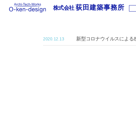
荻田建築事務所
株式会社
株
式
会
社
新型コロナウイルスによる
荻
2020.12.13
田
建
築
事
務
所
｜
わ
く
わ
く
新
築
住
宅