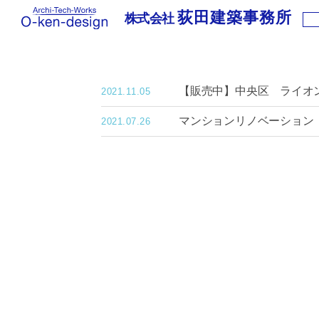
荻田建築事務所
株式会社
株
式
会
社
【販売中】中央区 ライオ
荻
2021.11.05
田
建
マンションリノベーション
2021.07.26
築
事
務
所
｜
わ
く
わ
く
新
築
住
宅