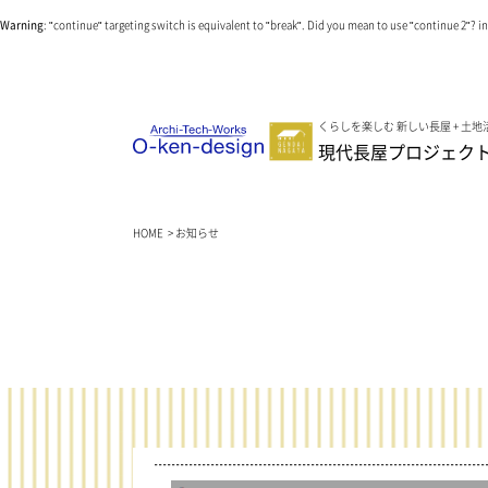
Warning
: "continue" targeting switch is equivalent to "break". Did you mean to use "continue 2"? i
くらしを楽しむ 新しい長屋 + 土地
現代長屋プロジェク
HOME
>
お知らせ