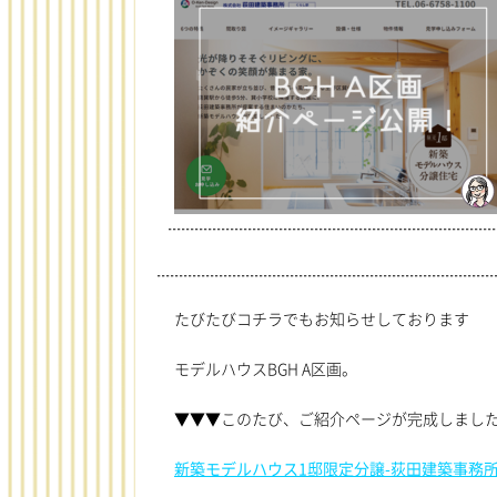
membe
たびたびコチラでもお知らせしております
モデルハウスBGH A区画。
▼▼▼このたび、ご紹介ページが完成しまし
新築モデルハウス1邸限定分譲-荻田建築事務所 (o-ken