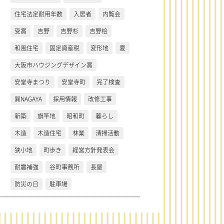
住宅法定耐用年数
入居者
内覧会
受賞
吉野
吉野杉
吉野桧
和風住宅
固定資産税
変形地
夏
大阪市ハウジングデザイン賞
安堂寺まつり
安堂寺町
完了検査
巽NAGAYA
採用情報
改修工事
新築
旗竿地
昭和町
暮らし
木造
木造住宅
林業
清掃活動
狭小地
町歩き
経営方針発表会
耐震補強
谷町事務所
長屋
防災の日
駐車場