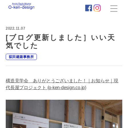
株
式
会
2022.11.07
社
荻
[ブログ更新しました］いい天
田
気でした
建
築
荻田建築事務所
事
務
所
｜
わ
構造見学会 ありがとうございました！｜お知らせ｜現
く
代長屋プロジェクト (o-ken-design.co.jp)
わ
く
新
築
住
宅
タ