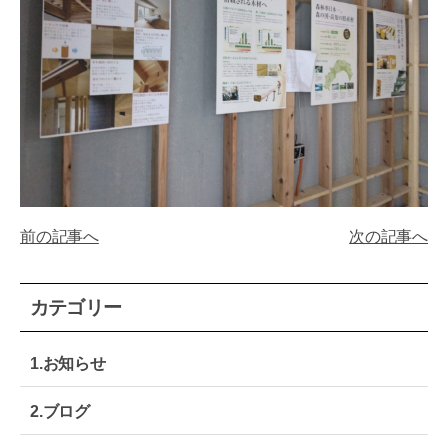
テ
モ
ノ
づ
く
り
｜
大
阪
生
野
区
前の記事へ
次の記事へ
カテゴリー
1.お知らせ
2.ブログ