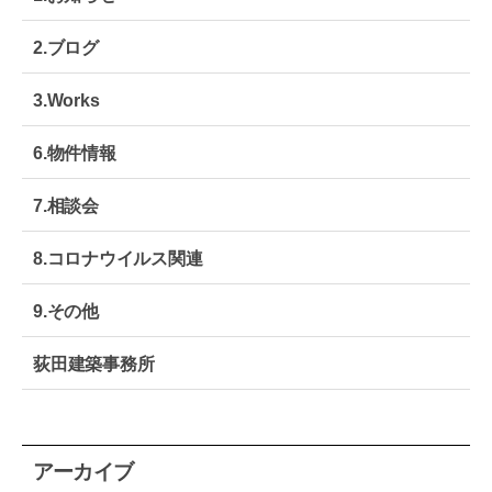
テ
モ
2.ブログ
ノ
づ
3.Works
く
り
｜
6.物件情報
大
阪
7.相談会
生
野
区
8.コロナウイルス関連
9.その他
荻田建築事務所
アーカイブ