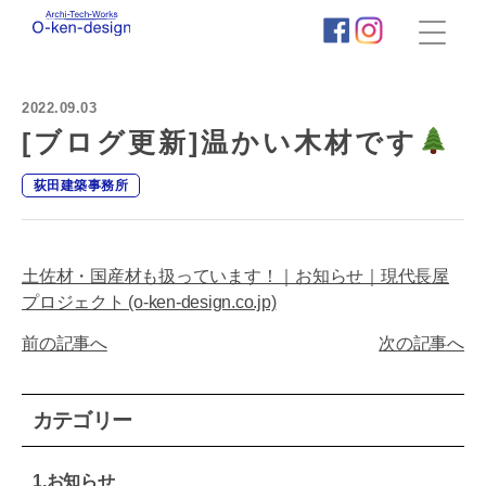
株
式
会
2022.09.03
社
荻
[ブログ更新]温かい木材です
田
建
荻田建築事務所
築
事
務
所
土佐材・国産材も扱っています！｜お知らせ｜現代長屋
｜
プロジェクト (o-ken-design.co.jp)
わ
く
前の記事へ
次の記事へ
わ
く
新
築
カテゴリー
住
宅
タ
1.お知らせ