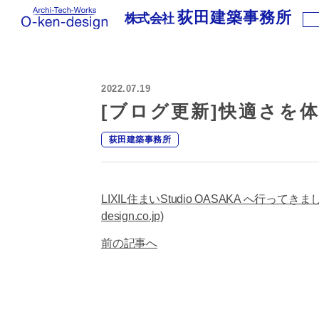
荻田建築事務所
株式会社
株
式
会
社
2022.07.19
荻
田
[ブログ更新]快適さを
建
築
荻田建築事務所
事
務
所
｜
LIXIL住まいStudio OASAKA へ行って
わ
design.co.jp)
く
わ
前の記事へ
く
新
築
住
宅