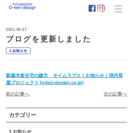
株
式
会
2021.08.27
社
荻
ブログを更新しました
田
建
1.お知らせ
築
事
務
所
新築木造住宅の建方 タイムラプス｜お知らせ｜現代長
｜
屋プロジェクト (o-ken-design.co.jp)
わ
く
前の記事へ
次の記事へ
わ
く
新
築
カテゴリー
住
宅
タ
1.お知らせ