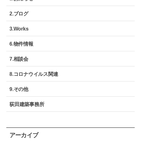
テ
モ
2.ブログ
ノ
づ
3.Works
く
り
｜
6.物件情報
大
阪
7.相談会
生
野
区
8.コロナウイルス関連
9.その他
荻田建築事務所
アーカイブ