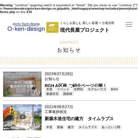
Warning
: "continue" targeting switch is equivalent to "break". Did you mean to use "continue 2"?
in
/home/okendesign/o-ken-design.co.jp/public_html/nagaya/news/wp-includes/pomo/plural-
forms.php
on line
210
くらしを楽しむ 新しい長屋 + 土地活用
現代長屋プロジェクト
MENU
CONTACT
お知らせ
2023年07月28日
お知らせ
BGH A区画 ご紹介ページ公開！
木造
イベント
生野区
モデルハウス
BGH
新築住宅
国産材
member6
2021年08月27日
工事進捗状況
新築木造住宅の建方 タイムラプス
木造
新築
建方
タイムラプス
あっという間
member3