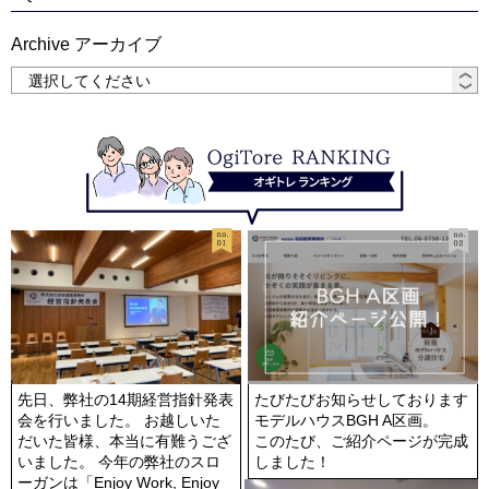
Archive アーカイブ
オギトレランキング
No.1
No.2
先日、弊社の14期経営指針発表
たびたびお知らせしております
会を行いました。 お越しいた
モデルハウスBGH A区画。
だいた皆様、本当に有難うござ
このたび、ご紹介ページが完成
いました。 今年の弊社のスロ
しました！
ーガンは「Enjoy Work, Enjoy