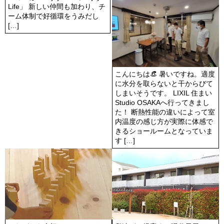
Life」 新しい仲間も加わり、チ
No.3
ーム体制で好循環をうみだし
[…]
こんにちは👒 暑いですね。適度
に水分を取らないと干からびて
しまいそうです。 LIXIL 住まい
Studio OSAKAへ行ってきまし
た！ 断熱性能の違いによって室
内温度の感じ方が実際に体感で
きるショールームとなっていま
す […]