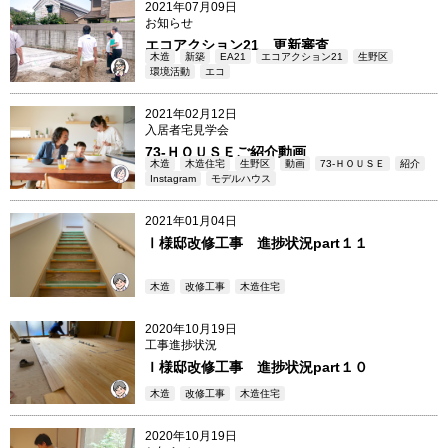
2021年07月09日
お知らせ
エコアクション21 更新審査
木造
新築
EA21
エコアクション21
生野区
環境活動
エコ
member6
2021年02月12日
入居者宅見学会
73-ＨＯＵＳＥご紹介動画
木造
木造住宅
生野区
動画
73-ＨＯＵＳＥ
紹介
Instagram
モデルハウス
member1
2021年01月04日
Ⅰ様邸改修工事 進捗状況part１１
木造
改修工事
木造住宅
member3
2020年10月19日
工事進捗状況
Ｉ様邸改修工事 進捗状況part１０
木造
改修工事
木造住宅
member3
2020年10月19日