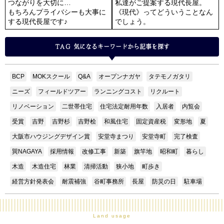
つながりを大切に…
私達がご提案する現代長屋。
もちろんプライバシーも大事に
《現代》ってどういうことなん
する現代長屋です♪
でしょう。
TAG
気になるキーワードから記事を探す
BCP
MOKスクール
Q&A
オープンナガヤ
タテモノガタリ
ニーズ
フィールドツアー
ランニングコスト
リクルート
リノベーション
二世帯住宅
住宅法定耐用年数
入居者
内覧会
受賞
吉野
吉野杉
吉野桧
和風住宅
固定資産税
変形地
夏
大阪市ハウジングデザイン賞
安堂寺まつり
安堂寺町
完了検査
巽NAGAYA
採用情報
改修工事
新築
旗竿地
昭和町
暮らし
木造
木造住宅
林業
清掃活動
狭小地
町歩き
経営方針発表会
耐震補強
谷町事務所
長屋
防災の日
駐車場
Land usage