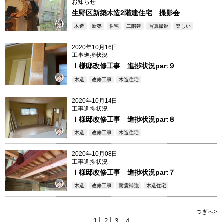
お知らせ
生野区新築木造2階建住宅 撮影会
木造
新築
住宅
二階建
写真撮影
楽しい
member6
2020年10月16日
工事進捗状況
Ｉ様邸改修工事 進捗状況part９
木造
改修工事
木造住宅
member3
2020年10月14日
工事進捗状況
Ｉ様邸改修工事 進捗状況part８
木造
改修工事
木造住宅
member3
2020年10月08日
工事進捗状況
Ｉ様邸改修工事 進捗状況part７
木造
改修工事
耐震補強
木造住宅
member3
つぎへ>
1
2
3
4