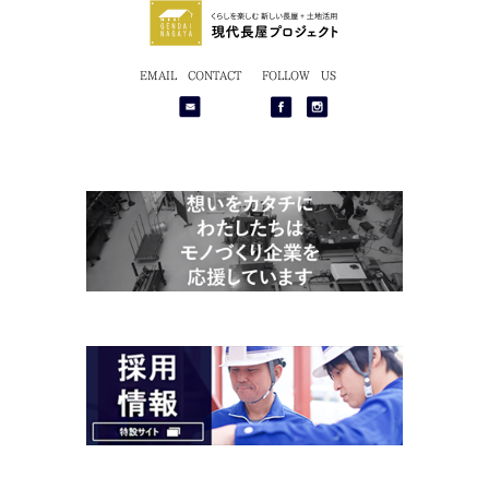
くらしを楽しむ 新しい長屋 + 土地活用
現代長屋プロジェクト
EMAIL CONTACT
FOLLOW US
公式
公式
Facebook
Instagram
ペー
ジ