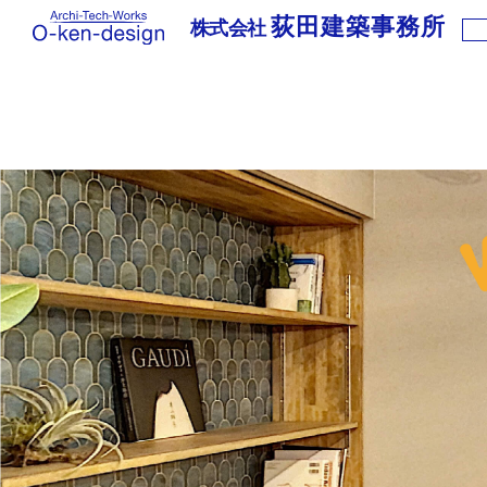
荻田建築事務所
株式会社
株
式
会
社
荻
田
建
築
事
務
所
｜
わ
く
わ
く
新
築
住
宅