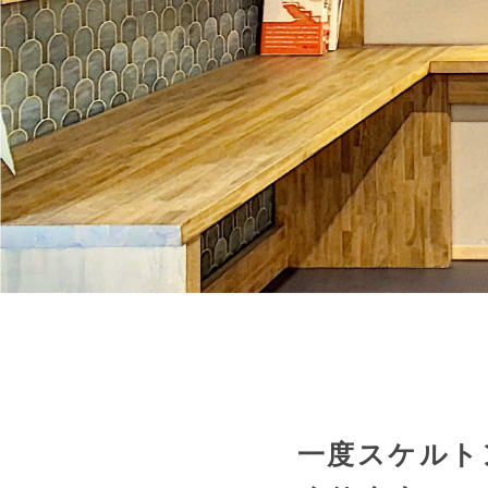
タ
テ
モ
ノ
づ
く
り
｜
大
阪
生
野
区
一度スケルト