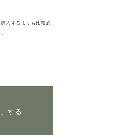
を購入するよりも比較的
か。
ン」する